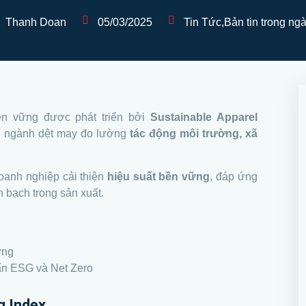
Thanh Doan
05/03/2025
Tin Tức
,
Bản tin trong ng
n vững được phát triển bởi
Sustainable Apparel
ng ngành dệt may đo lường
tác động môi trường, xã
oanh nghiệp cải thiện
hiệu suất bền vững
, đáp ứng
h bạch trong sản xuất.
ững
uẩn ESG và Net Zero
g Index