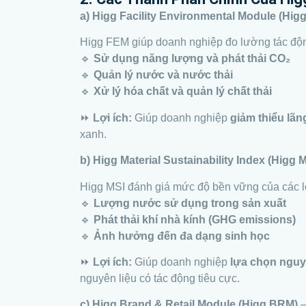
a) Higg Facility Environmental Module (Hig
Higg FEM giúp doanh nghiệp đo lường tác độn
🔹
Sử dụng năng lượng và phát thải CO₂
🔹
Quản lý nước và nước thải
🔹
Xử lý hóa chất và quản lý chất thải
⏩
Lợi ích:
Giúp doanh nghiệp
giảm thiểu lãn
xanh.
b) Higg Material Sustainability Index (Higg M
Higg MSI đánh giá mức độ bền vững của các lo
🔹
Lượng nước sử dụng trong sản xuất
🔹
Phát thải khí nhà kính (GHG emissions)
🔹
Ảnh hưởng đến đa dạng sinh học
⏩
Lợi ích:
Giúp doanh nghiệp
lựa chọn nguyê
nguyên liệu có tác động tiêu cực.
c) Higg Brand & Retail Module (Higg BRM)
–