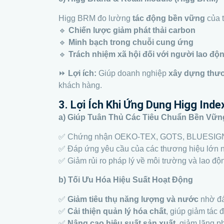
Higg BRM đo lường
tác động bền vững
của t
🔹
Chiến lược giảm phát thải carbon
🔹
Minh bạch trong chuỗi cung ứng
🔹
Trách nhiệm xã hội đối với người lao độ
⏩
Lợi ích:
Giúp doanh nghiệp
xây dựng thư
khách hàng.
3. Lợi Ích Khi Ứng Dụng Higg Ind
a) Giúp Tuân Thủ Các Tiêu Chuẩn Bền Vữn
✅ Chứng nhận OEKO-TEX, GOTS, BLUESIG
✅ Đáp ứng yêu cầu của các thương hiệu lớn n
✅ Giảm rủi ro pháp lý về môi trường và lao độ
b) Tối Ưu Hóa Hiệu Suất Hoạt Động
✅
Giảm tiêu thụ năng lượng và nước
nhờ đá
✅
Cải thiện quản lý hóa chất
, giúp giảm tác 
✅
Nâng cao hiệu suất sản xuất
, giảm lãng p