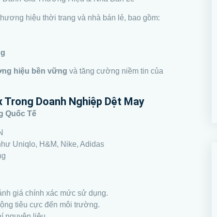
hương hiệu thời trang và nhà bán lẻ, bao gồm:
ng
ơng hiệu bền vững
và tăng cường niềm tin của
ex Trong Doanh Nghiệp Dệt May
g Quốc Tế
N
hư Uniqlo, H&M, Nike, Adidas
ng
nh giá chính xác mức sử dụng.
động tiêu cực đến môi trường.
hí nguyên liệu.