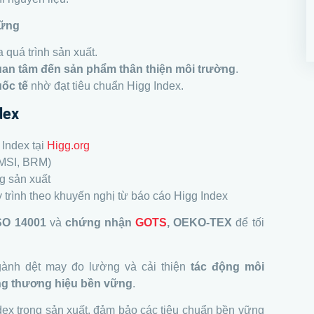
Vững
 quá trình sản xuất.
an tâm đến sản phẩm thân thiện môi trường
.
uốc tế
nhờ đạt tiêu chuẩn Higg Index.
dex
 Index tại
Higg.org
MSI, BRM)
g sản xuất
 trình theo khuyến nghị từ báo cáo Higg Index
ISO 14001
và
chứng nhận
GOTS
, OEKO-TEX
để tối
ngành dệt may đo lường và cải thiện
tác động môi
ng thương hiệu bền vững
.
ex trong sản xuất, đảm bảo các tiêu chuẩn bền vững