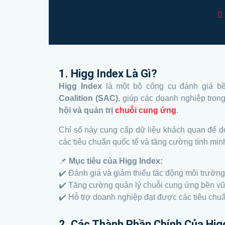
1. Higg Index Là Gì?
Higg Index
là một bộ công cụ đánh giá bề
Coalition (SAC)
, giúp các doanh nghiệp tro
hội và quản trị
chuỗi cung ứng
.
Chỉ số này cung cấp dữ liệu khách quan để d
các tiêu chuẩn quốc tế và tăng cường tính min
📌
Mục tiêu của Higg Index:
✔️ Đánh giá và giảm thiểu tác động môi trường
✔️ Tăng cường quản lý chuỗi cung ứng bền v
✔️ Hỗ trợ doanh nghiệp đạt được các tiêu ch
2. Các Thành Phần Chính Của Hig