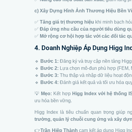
c) Xây Dựng Hình Ảnh Thương Hiệu Bền 
✅
Tăng giá trị thương hiệu
khi minh bạch hóa
✅
Đáp ứng nhu cầu của người tiêu dùng qu
✅
Mở rộng cơ hội hợp tác với các đối tác q
4. Doanh Nghiệp Áp Dụng Higg In
🔹
Bước 1:
Đăng ký và truy cập nền tảng Higg
🔹
Bước 2:
Lựa chọn mô-đun phù hợp (FEM, 
🔹
Bước 3:
Thu thập và nhập dữ liệu hoạt độn
🔹
Bước 4:
Đánh giá kết quả và tối ưu hóa quy
💡
Mẹo:
Kết hợp
Higg Index với hệ thống 
ưu hóa bền vững.
Higg Index là tiêu chuẩn quan trọng giúp 
trường, quản lý chuỗi cung ứng và xây dự
👉
Trần Hiệp Thành
cam kết áp dụng Higg Ind