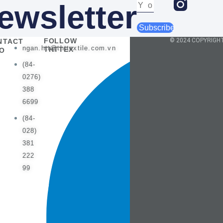
ewsletter
Subscribe
FOLLOW
© 2024 COPYRIGH
NTACT
ngan.htt@thttextile.com.vn
THTTEX
FO
(84-
0276)
388
6699
(84-
028)
381
222
99