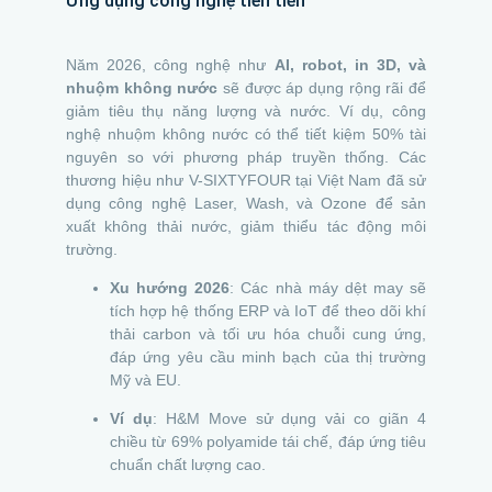
Ứng dụng công nghệ tiên tiến
Năm 2026, công nghệ như
AI, robot, in 3D, và
nhuộm không nước
sẽ được áp dụng rộng rãi để
giảm tiêu thụ năng lượng và nước. Ví dụ, công
nghệ nhuộm không nước có thể tiết kiệm 50% tài
nguyên so với phương pháp truyền thống. Các
thương hiệu như V-SIXTYFOUR tại Việt Nam đã sử
dụng công nghệ Laser, Wash, và Ozone để sản
xuất không thải nước, giảm thiểu tác động môi
trường.
Xu hướng 2026
: Các nhà máy dệt may sẽ
tích hợp hệ thống ERP và IoT để theo dõi khí
thải carbon và tối ưu hóa chuỗi cung ứng,
đáp ứng yêu cầu minh bạch của thị trường
Mỹ và EU.
Ví dụ
: H&M Move sử dụng vải co giãn 4
chiều từ 69% polyamide tái chế, đáp ứng tiêu
chuẩn chất lượng cao.