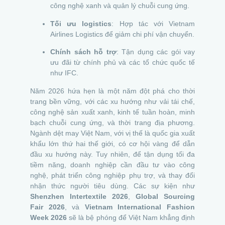
công nghệ xanh và quản lý chuỗi cung ứng.
Tối ưu logistics
: Hợp tác với Vietnam
Airlines Logistics để giảm chi phí vận chuyển.
Chính sách hỗ trợ
: Tận dụng các gói vay
ưu đãi từ chính phủ và các tổ chức quốc tế
như IFC.
Năm 2026 hứa hẹn là một năm đột phá cho thời
trang bền vững, với các xu hướng như vải tái chế,
công nghệ sản xuất xanh, kinh tế tuần hoàn, minh
bạch chuỗi cung ứng, và thời trang địa phương.
Ngành dệt may Việt Nam, với vị thế là quốc gia xuất
khẩu lớn thứ hai thế giới, có cơ hội vàng để dẫn
đầu xu hướng này. Tuy nhiên, để tận dụng tối đa
tiềm năng, doanh nghiệp cần đầu tư vào công
nghệ, phát triển công nghiệp phụ trợ, và thay đổi
nhận thức người tiêu dùng. Các sự kiện như
Shenzhen Intertextile 2026
,
Global Sourcing
Fair 2026
, và
Vietnam International Fashion
Week 2026
sẽ là bệ phóng để Việt Nam khẳng định