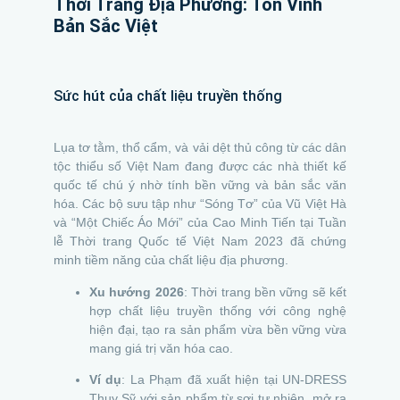
Thời Trang Địa Phương: Tôn Vinh
Bản Sắc Việt
Sức hút của chất liệu truyền thống
Lụa tơ tằm, thổ cẩm, và vải dệt thủ công từ các dân
tộc thiểu số Việt Nam đang được các nhà thiết kế
quốc tế chú ý nhờ tính bền vững và bản sắc văn
hóa. Các bộ sưu tập như “Sóng Tơ” của Vũ Việt Hà
và “Một Chiếc Áo Mới” của Cao Minh Tiến tại Tuần
lễ Thời trang Quốc tế Việt Nam 2023 đã chứng
minh tiềm năng của chất liệu địa phương.
Xu hướng 2026
: Thời trang bền vững sẽ kết
hợp chất liệu truyền thống với công nghệ
hiện đại, tạo ra sản phẩm vừa bền vững vừa
mang giá trị văn hóa cao.
Ví dụ
: La Phạm đã xuất hiện tại UN-DRESS
Thụy Sỹ với sản phẩm từ sợi tự nhiên, mở ra