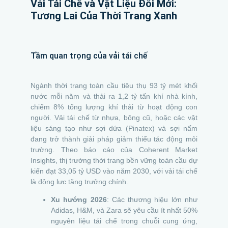
Vải Tái Chế và Vật Liệu Đổi Mới:
Tương Lai Của Thời Trang Xanh
Tầm quan trọng của vải tái chế
Ngành thời trang toàn cầu tiêu thụ 93 tỷ mét khối
nước mỗi năm và thải ra 1,2 tỷ tấn khí nhà kính,
chiếm 8% tổng lượng khí thải từ hoạt động con
người. Vải tái chế từ nhựa, bông cũ, hoặc các vật
liệu sáng tạo như sợi dứa (Pinatex) và sợi nấm
đang trở thành giải pháp giảm thiểu tác động môi
trường. Theo báo cáo của Coherent Market
Insights, thị trường thời trang bền vững toàn cầu dự
kiến đạt 33,05 tỷ USD vào năm 2030, với vải tái chế
là động lực tăng trưởng chính.
Xu hướng 2026
: Các thương hiệu lớn như
Adidas, H&M, và Zara sẽ yêu cầu ít nhất 50%
nguyên liệu tái chế trong chuỗi cung ứng,