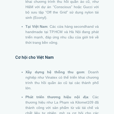
khai chương trình thu hồi quần áo cũ, như
H&M với dự án “Conscious” hoặc Gucci với
bộ sưu tập “Off the Grid” sử dụng nylon tái
sinh (Econyl).
Tại Việt Nam
: Các cửa hàng secondhand và
handmade tại TP.HCM và Hà Nội đang phát
triển mạnh, đáp ứng nhu cầu của giới trẻ về
thời trang bền vững.
Cơ hội cho Việt Nam
Xây dựng hệ thống thu gom
: Doanh
nghiệp như Vinatex có thể triển khai chương
trình thu hồi quần áo cũ tại các thành phố
lớn.
Phát triển thương hiệu nội địa
: Các
thương hiệu như La Phạm và Kilomet109 đã
thành công với sản phẩm từ vải tái chế và
chất liệu tự nhiên, mở ra cơ hội cho các