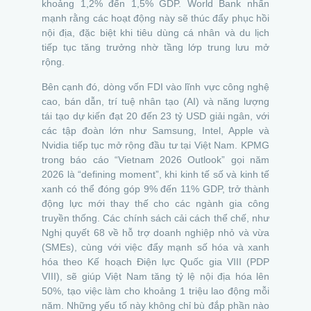
khoảng 1,2% đến 1,5% GDP. World Bank nhấn
mạnh rằng các hoạt động này sẽ thúc đẩy phục hồi
nội địa, đặc biệt khi tiêu dùng cá nhân và du lịch
tiếp tục tăng trưởng nhờ tầng lớp trung lưu mở
rộng.
Bên cạnh đó, dòng vốn FDI vào lĩnh vực công nghệ
cao, bán dẫn, trí tuệ nhân tạo (AI) và năng lượng
tái tạo dự kiến đạt 20 đến 23 tỷ USD giải ngân, với
các tập đoàn lớn như Samsung, Intel, Apple và
Nvidia tiếp tục mở rộng đầu tư tại Việt Nam. KPMG
trong báo cáo “Vietnam 2026 Outlook” gọi năm
2026 là “defining moment”, khi kinh tế số và kinh tế
xanh có thể đóng góp 9% đến 11% GDP, trở thành
động lực mới thay thế cho các ngành gia công
truyền thống. Các chính sách cải cách thể chế, như
Nghị quyết 68 về hỗ trợ doanh nghiệp nhỏ và vừa
(SMEs), cùng với việc đẩy mạnh số hóa và xanh
hóa theo Kế hoạch Điện lực Quốc gia VIII (PDP
VIII), sẽ giúp Việt Nam tăng tỷ lệ nội địa hóa lên
50%, tạo việc làm cho khoảng 1 triệu lao động mỗi
năm. Những yếu tố này không chỉ bù đắp phần nào