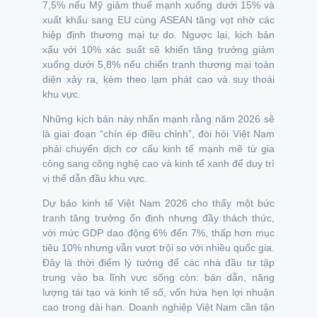
7,5% nếu Mỹ giảm thuế mạnh xuống dưới 15% và
xuất khẩu sang EU cùng ASEAN tăng vọt nhờ các
hiệp định thương mại tự do. Ngược lại, kịch bản
xấu với 10% xác suất sẽ khiến tăng trưởng giảm
xuống dưới 5,8% nếu chiến tranh thương mại toàn
diện xảy ra, kèm theo lạm phát cao và suy thoái
khu vực.
Những kịch bản này nhấn mạnh rằng năm 2026 sẽ
là giai đoạn “chín ép điều chỉnh”, đòi hỏi Việt Nam
phải chuyển dịch cơ cấu kinh tế mạnh mẽ từ gia
công sang công nghệ cao và kinh tế xanh để duy trì
vị thế dẫn đầu khu vực.
Dự báo kinh tế Việt Nam 2026 cho thấy một bức
tranh tăng trưởng ổn định nhưng đầy thách thức,
với mức GDP dao động 6% đến 7%, thấp hơn mục
tiêu 10% nhưng vẫn vượt trội so với nhiều quốc gia.
Đây là thời điểm lý tưởng để các nhà đầu tư tập
trung vào ba lĩnh vực sống còn: bán dẫn, năng
lượng tái tạo và kinh tế số, vốn hứa hẹn lợi nhuận
cao trong dài hạn. Doanh nghiệp Việt Nam cần tận