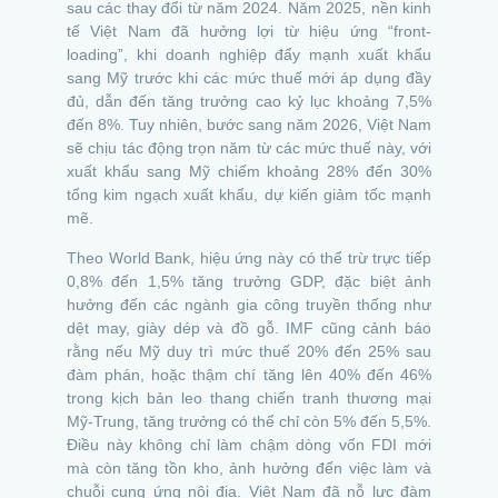
sau các thay đổi từ năm 2024. Năm 2025, nền kinh
tế Việt Nam đã hưởng lợi từ hiệu ứng “front-
loading”, khi doanh nghiệp đẩy mạnh xuất khẩu
sang Mỹ trước khi các mức thuế mới áp dụng đầy
đủ, dẫn đến tăng trưởng cao kỷ lục khoảng 7,5%
đến 8%. Tuy nhiên, bước sang năm 2026, Việt Nam
sẽ chịu tác động trọn năm từ các mức thuế này, với
xuất khẩu sang Mỹ chiếm khoảng 28% đến 30%
tổng kim ngạch xuất khẩu, dự kiến giảm tốc mạnh
mẽ.
Theo World Bank, hiệu ứng này có thể trừ trực tiếp
0,8% đến 1,5% tăng trưởng GDP, đặc biệt ảnh
hưởng đến các ngành gia công truyền thống như
dệt may, giày dép và đồ gỗ. IMF cũng cảnh báo
rằng nếu Mỹ duy trì mức thuế 20% đến 25% sau
đàm phán, hoặc thậm chí tăng lên 40% đến 46%
trong kịch bản leo thang chiến tranh thương mại
Mỹ-Trung, tăng trưởng có thể chỉ còn 5% đến 5,5%.
Điều này không chỉ làm chậm dòng vốn FDI mới
mà còn tăng tồn kho, ảnh hưởng đến việc làm và
chuỗi cung ứng nội địa. Việt Nam đã nỗ lực đàm