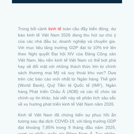
Trong bối cảnh
kinh tế
toàn cầu đầy biến động, dự
báo kinh tế Việt Nam 2026 đang thu hút sự chú ý
của các nhà đầu tư, doanh nghiệp và chuyên gia.
Với mục tiêu tăng trưởng GDP đạt từ 10% trở lên
theo Nghị quyết Đại hội XIV của Đảng Cộng sản
Việt Nam, liệu nền kinh tế Việt Nam có thể bứt phá
hay sẽ đối mặt với những thách thức lớn từ chính
sách thương mại Mỹ và suy thoái khu vực? Dựa
trên các báo cáo mới nhất từ Ngân hàng Thế giới
(World Bank), Quỹ Tiền tệ Quốc tế (IMF), Ngân
hàng Phát triển Châu Á (ADB) và các tổ chức tài
chính uy tín khác, bài viết này sẽ phân tích sâu sắc
về xu hướng phát triển kinh tế Việt Nam năm 2026.
Kinh tế Việt Nam đã chứng kiến sự phục hồi ấn
tượng sau đại dịch COVID-19, với tăng trưởng GDP
đạt khoảng 7,85% trong 9 tháng đầu năm 2025,
vượt xa nhiều quốc gia Đông Nam Á. Tuy nhiên,