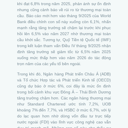
khi đạt 6,8% trong năm 2025, phản ánh sự ổn định
nhưng cũng cảnh báo về rủi ro từ thương mại toàn
cầu. Báo cáo mới hơn vào tháng 9/2025 của World
Bank điều chỉnh con số này xuống còn 6,1%, nhấn
mạnh rằng tăng trưởng sẽ chậm lại trước khi phục
hồi lên 6,5% vào năm 2027 nhờ thương mại toàn
cầu khởi sắc. Tương tự, Quỹ Tiền tệ Quốc tế (IMF)
trong kết luận tham vấn Điều IV tháng 9/2025 nhận
định tăng trưởng sẽ giảm tốc từ 6,5% năm 2025
xuống mức thấp hơn vào năm 2026 do tác động
trọn năm của các yếu tố bên ngoài.
Trong khi đó, Ngân hàng Phát triển Châu Á (ADB)
và Tổ chức Hợp tác và Phát triển Kinh tế (OECD)
cũng dự báo ở mức 6%, coi đây là mức ổn định
trong bối cảnh khu vực Đông Á – Thái Bình Dương
tăng trưởng chậm hơn. Các ngân hàng thương mại
như Standard Chartered ước tính 7,2%, UOB
khoảng 7% đến 7,7%, và HSBC ở mức 6,7%, với lý
do lạc quan hơn nhờ dòng vốn đầu tư trực tiếp
nước ngoài (FDI) vào lĩnh vực công nghệ cao vẫn
duy trì mạnh mẽ. Những con số này cho thấy sự