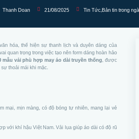
Thanh Doan
21/08/2025
Tin Tức
,
Bản tin trong ng
văn hóa, thể hiện sự thanh lịch và duyên dáng của
vai quan trọng trong việc tạo nên form dáng hoàn hảo
0 mẫu vải phù hợp may áo dài truyền thống
, được
 sự thoải mái khi mặc.
mềm mại, mịn màng, có độ bóng tự nhiên, mang lại vẻ
ợp với khí hậu Việt Nam. Vải lụa giúp áo dài có độ rũ