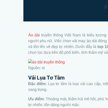
Áo dài
truyền thống Việt Nam là biểu tượng 
người phụ nữ. Việc chọn vải may áo dài đóng 
và tôn lên vẻ đẹp tự nhiên. Dưới đây là
top 1
chọn lọc dựa trên độ phổ biến, tính thẩm mỹ và
Nguồn: st
Vải Lụa Tơ Tằm
Đặc điểm
: Lụa tơ tằm là loại vải cao cấp, 
sang trọng.
Ưu điểm
: Thoáng mát, thấm hút mồ hôi, phù h
tự nhiên, tôn dáng người mặc.