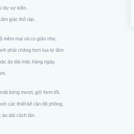
ài dự sự kiện.
cảm giác thô ráp.
 độ mềm mại và co giãn nhẹ.
ành phải chăng hơn lụa tơ tằm.
hoặc áo dài mặc hàng ngày.
ằm.
 mặt bóng mượt, giữ form tốt.
với các thiết kế cần độ phồng.
c áo dài cách tân.