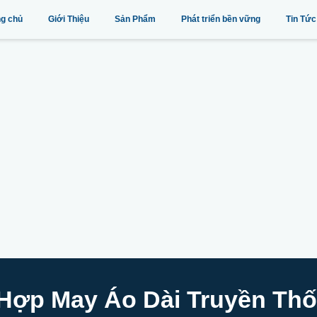
ng chủ
Giới Thiệu
Sản Phẩm
Phát triển bền vững
Tin Tức
 Hợp May Áo Dài Truyền Th