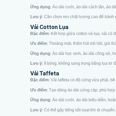
Ứng dụng
: Áo dài cưới, áo dài cách tân, áo d
Lưu ý
: Cần chọn ren chất lượng cao để tránh 
Vải Cotton Lụa
Đặc điểm
: Kết hợp giữa cotton và lụa, vải có
Ưu điểm
: Thoáng mát, thấm hút mồ hôi, giá th
Ứng dụng
: Áo dài học sinh, áo dài công sở, 
Lưu ý
: Ít bóng, không sang trọng bằng lụa tơ t
Vải Taffeta
Đặc điểm
: Vải taffeta có độ cứng vừa phải, bề
Ưu điểm
: Tạo dáng áo dài cứng cáp, phù hợp 
Ứng dụng
: Áo dài cưới, áo dài biểu diễn, hoặ
Lưu ý
: Có thể gây tiếng sột soạt khi di chuyển.