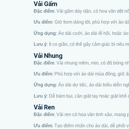
Vải Gấm
Đặc điểm
: Vải gấm dày dặn, có hoa văn dệt n
Ưu điểm
: Giữ form dáng tốt, phù hợp với áo d
Ứng dụng
: Áo dài cưới, áo dài lễ hội, hoặc áo
Lưu ý
: Ít co giãn, có thể gây cảm giác bí nếu m
Vải Nhung
Đặc điểm
: Vải nhung mềm, mịn, có độ bóng nh
Ưu điểm
: Phù hợp với áo dài mùa đông, giữ ấm
Ứng dụng
: Áo dài dự tiệc, áo dài biểu diễn ng
Lưu ý
: Dễ bám bụi, cần giặt tay hoặc giặt khô
Vải Ren
Đặc điểm
: Vải ren có hoa văn tinh xảo, mang 
Ưu điểm
: Tạo điểm nhấn cho áo dài, dễ phối v