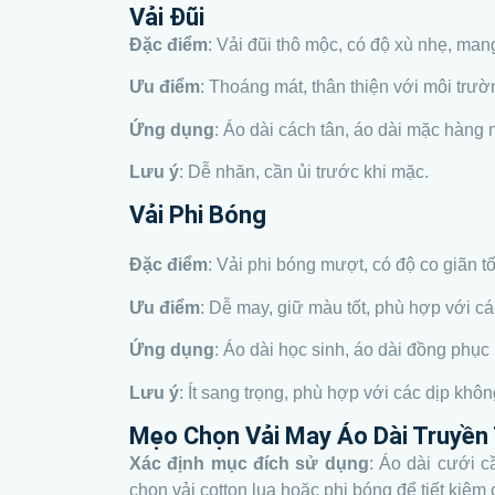
Vải Đũi
Đặc điểm
: Vải đũi thô mộc, có độ xù nhẹ, man
Ưu điểm
: Thoáng mát, thân thiện với môi trư
Ứng dụng
: Áo dài cách tân, áo dài mặc hàng 
Lưu ý
: Dễ nhăn, cần ủi trước khi mặc.
Vải Phi Bóng
Đặc điểm
: Vải phi bóng mượt, có độ co giãn tố
Ưu điểm
: Dễ may, giữ màu tốt, phù hợp với cá
Ứng dụng
: Áo dài học sinh, áo dài đồng phục 
Lưu ý
: Ít sang trọng, phù hợp với các dịp khôn
Mẹo Chọn Vải May Áo Dài Truyền
Xác định mục đích sử dụng
: Áo dài cưới c
chọn vải cotton lụa hoặc phi bóng để tiết kiệm c